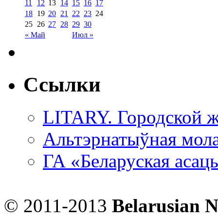
11
12
13
14
15
16
17
18
19
20
21
22
23
24
25
26
27
28
29
30
« Май
Июл »
Ссылки
LITARY. Городской ж
Альтэрнатыўная мола
ГА «Беларуская асац
© 2011-2013
Belarusian 