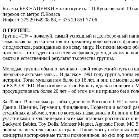
Билеты БЕЗ НАЦЕНКИ можно купить: ТЦ Купаловский 19 пав (.воз
переход ст. метро Я.Коласа
Инфо: + 375 29 649 08 88, + 375 29 851 77 06.
О ГРУППЕ:
Группа «Т!» – пожалуй, самый успешный и долгосрочный панк-к
смысловая нагрузка текстов по-прежнему колеблется от финан
с подмостков, раскиданных по всему миру. Их песни можно о
прослоек – от студентов и сетевых фриков до модных журналис
факты в естественный результат творчества группы.
Молодые группы обычно начинают свой творческий путь со шко
школьные актовые залы… В далеком 1991 году группа, тогда ещ
истории. Тогда музыкантам было по 16 лет, и они не могли 
и EXPLOITED. Или исколесят всю Европу вдоль и поперек с Ma
просуществовать более 20 лет – об этом им не пришло бы в го
За 20 лет Т! несколько раз объездили всю Россию и СНГ, намо
Дании, Швеции, Германии, Финляндии, Норвегии и всякий раз
студийных альбомов, три из которых издавались в Японии и Ев
участниками и хэдлайнерами всех масштабных российских опен 
Backyard Babies, Toy Dolls, Monster Magnet, Agnostic Front, MC
ролике на всех телеканалах страны. Плодя массу побочных пр
концерты восторженные толпы поклонников, до сих пор возятс