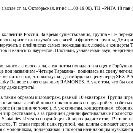
ле ст. м. Октябрьская, вт-вс 11.00-19.00), ТЦ «РИГА 18 пав (ул
оллектив России. За время существования, группа «Т!» пережила
сового кризиса до случайных связей, а фронтмен группы, Дмитр
бнаружить в плейлистах самых неожиданных людей, а концерты 
тов и каннских лауреатов. Плотный, узнаваемый звук, энергичн
льного актового зала, а уж потом попадают на сцену Горбушки
е под названием «Четыре Таракана», поднялась на сцену легенд
даже мечтать о том, что выйдут когда-нибудь на сцену перед 
rky Ramone из легендарных RAMONES. А уж о том, что бы сами с
лову даже шутить!
тав таким образом километраж, равный 10 экваторам. Группа иг
 оставляла за собой новых поклонников и пару-тройку разбиты
ропе (и на виниле тоже!). А уж сплитам, концертникам, сборник
эйр фестивалей, а за границей делили фестивальные подмостки 
 5, Skatalities. Имея за пазухой целый ворох радиохитов, Т! стал
оектов, Т! стали первой панк группой, чьи клипы снимают акту
я с молодняком, поддерживая и помогая начинающим музыкантам.