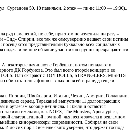
. Сурганова 50, 18 павильон, 2 этаж — пн-вс 11:00 — 19:30).,
 ряд изменений, но себе, при этом не изменила ни разу –
ий «Сид» Спирин, все так же самоуверенно вещает свои истины
Т! посещаются представителями буквально всех социальных
ая подача и личное обаяние участников группы превращают эти
. А некоторые начинают с Горбушки, потом попадают в
арного ДК Горбунова. Это был всего второй концерт в ее
SEX PISTOLS. Или сыграют с TOY DOLLS, STRANGLERS, MISFITS
обирать толпы фэнов в залах по всей стране, да еще и
рала в Японии, Швейцарии, Италии, Чехии, Австрии, Голландии,
х девичьих сердец. Тараканы! выпустили 11 долгоиграющих
ам и бутлегам вообще нет числа. Т! были и остаются
с такими именами, как NOFX, The Monsters, Apocalyptica,
и первой альтернативной группой, чья песня звучала в рекламном
альнейшие кинорежиссеры современности. Собирая на свои
 И до сих пор Т! все еще свято уверены, что держат господа