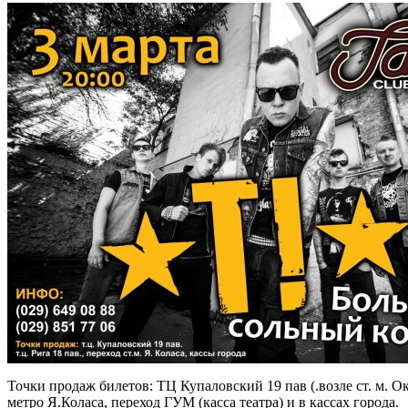
Точки продаж билетов: ТЦ Купаловский 19 пав (.возле ст. м. Окт
метро Я.Коласа, переход ГУМ (касса театра) и в кассах города.