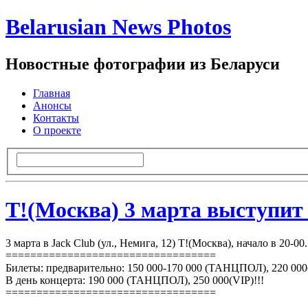
Belarusian News Photos
Новостные фотографии из Беларуси
Главная
Анонсы
Контакты
О проекте
Т!(Москва) 3 марта выступит
3 марта в Jack Club (ул., Немига, 12) Т!(Москва), начало в 20-00.
==================================
Билеты: предварительно: 150 000-170 000 (ТАНЦПОЛ), 220 000(
В день концерта: 190 000 (ТАНЦПОЛ), 250 000(VIP)!!!
==================================