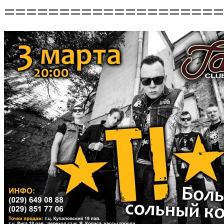
====================