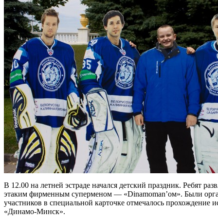
В 12.00 на летней эстраде начался детский праздник. Ребят р
этаким фирменным суперменом — «Dinamoman’ом». Были организ
участников в специальной карточке отмечалось прохождение 
«Динамо-Минск».