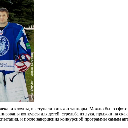
азвлекали клоуны, выступали хип-хоп танцоры. Можно было сфот
ованы конкурсы для детей: стрельба из лука, прыжки на скакал
испытания, и после завершения конкурсной программы самым ак