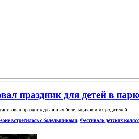
ал праздник для детей в парк
ганизовал праздник для юных болельщиков и их родителей.
езоне встретилось с болельщиками
,
Фестиваль детских коляс