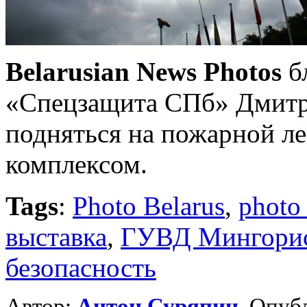
Belarusian News Photos
б
«Спецзащита СПб» Дмитр
подняться на пожарной л
комплексом.
Tags
:
Photo Belarus
,
photo
выставка
,
ГУВД Мингори
безопасность
Автор:
Антон Суряпин
. Опуб