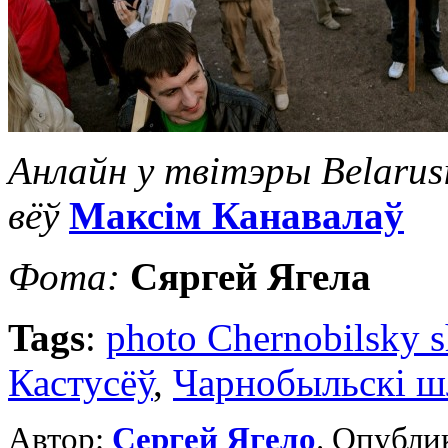
Анлайн у твітэры Belarus
вёў
Максім Канавалаў
Фота:
Сяргей Ягела
Tags
:
photo Chernobilsky s
Кастусёў
,
Чарнобыльскі ш
Автор:
Сергей Ягело
. Опублик