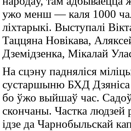
народаў, там адбываецца 
ужо менш — каля 1000 чал
ліхтарыкі. Выступалі Вік
Таццяна Новікава, Аляксе
Дземідзенка, Мікалай Улас
На сцэну падняліся міліцы
сустаршыню БХД Дзяніса 
бо ўжо выйшаў час. Садоў
скончаны. Частка людзей р
ідзе да Чарнобыльскай ка