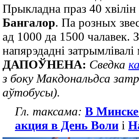
Прыкладна праз 40 хвілі
Бангалор
. Па розных зве
ад 1000 да 1500 чалавек. 
напярэдадні затрымлівалі
ДАПОЎНЕНА:
Сведка
к
з боку Макдональдса зат
аўтобусы).
Гл. таксама:
В Минске
акция в День Воли
і
Н