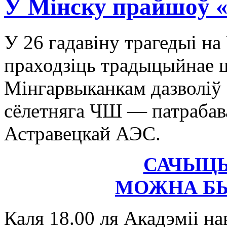
У Мінску прайшоў 
У 26 гадавіну трагедыі н
праходзіць традыцыйнае
Мінгарвыканкам дазволіў
сёлетняга ЧШ — патрабав
Астравецкай АЭС.
САЧЫЦЬ
МОЖНА БЫ
Каля 18.00 ля Акадэміі на