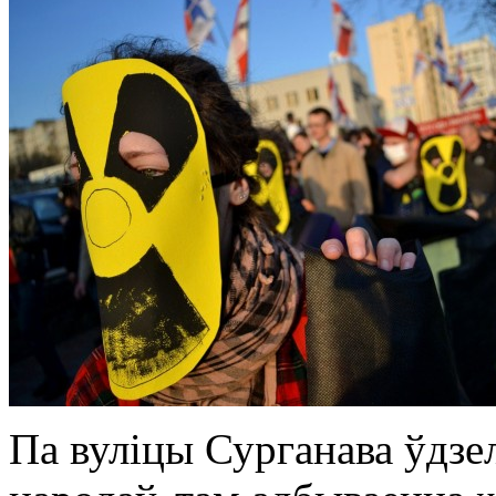
Па вуліцы Сурганава ўдзе