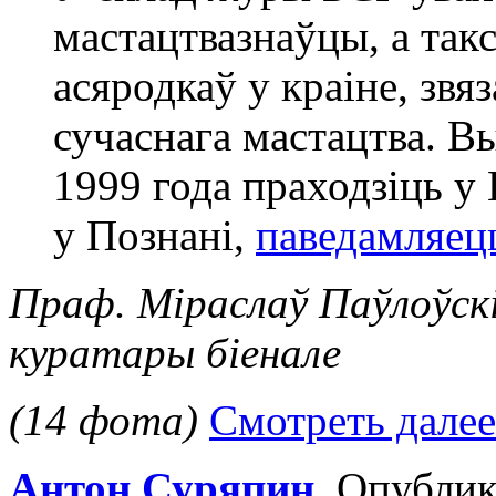
мастацтвазнаўцы, а так
асяродкаў у краіне, зв
сучаснага мастацтва. В
1999 года праходзіць у
у Познані,
паведамляец
Праф. Міраслаў Паўлоўск
куратары біенале
(14 фота)
Смотреть далее
Антон Суряпин
. Опубли