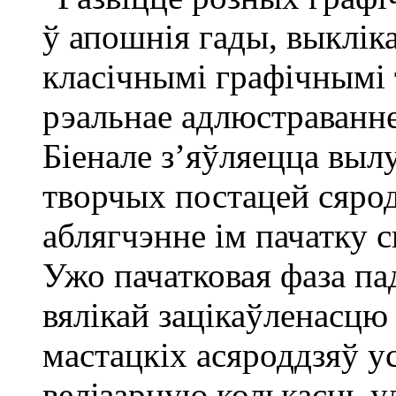
ў апошнія гады, выкліка
класічнымі графічнымі 
рэальнае адлюстраванне
Біенале з’яўляецца выл
творчых постацей сярод
аблягчэнне ім пачатку с
Ужо пачатковая фаза па
вялікай зацікаўленасцю
мастацкіх асяроддзяў ус
велізарную колькасць уд