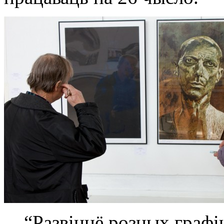
“Развіццё розных графі