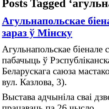
Posts Tagged ‘агульн
Агульнапольскае біен
зараз ў Мінску
Агульнапольскае біенале 
пабачыць ў Рэспубліканск
Беларускага саюза мастак
вул. Казлова, 3).
Выстава адчыніла сваі дзве
працаваць па 26 чысло.