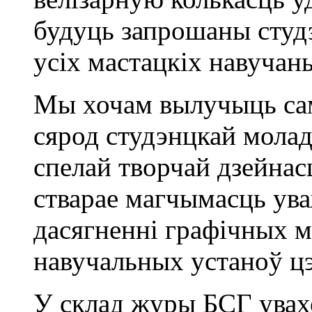
будуць запрошаны студэ
усіх мастацкіх навуча
Мы хочам вылучыць сам
сярод студэнцкай моладз
спелай творчай дзейнас
стварае магчымасць ува
дасягненні графічных м
навучальных устаноў ц
У склад журы БСГ увахо