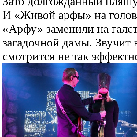
Зато долгожданный пляшу
И «Живой арфы» на голов
«Арфу» заменили на галст
загадочной дамы. Звучит 
смотрится не так эффектн