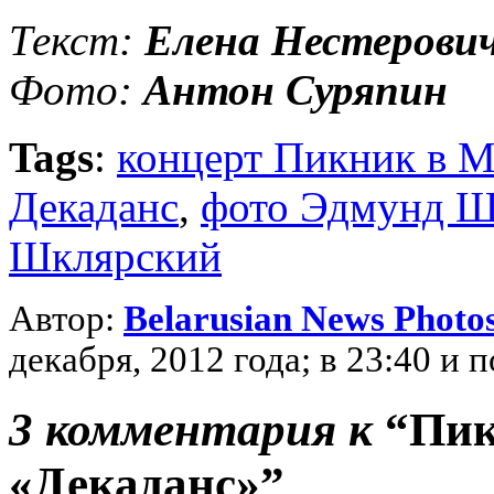
Текст:
Елена Нестерови
Фото:
Антон Суряпин
Tags
:
концерт Пикник в 
Декаданс
,
фото Эдмунд Ш
Шклярский
Автор:
Belarusian News Photo
декабря, 2012 года; в 23:40 и
3 комментария к
“Пик
«Декаданс»”