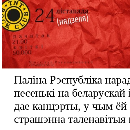
Паліна Рэспубліка нарад
песенькі на беларускай 
дае канцэрты, у чым ёй
страшэнна таленавітыя 