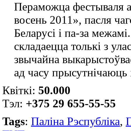
Пераможца фестываля а
восень 2011», пасля чаг
Беларусі і па-за межамі
складаецца толькі з ула
звычайна выкарыстоўвае
ад часу прысутнічаюць 
Квіткі:
50.000
Тэл:
+375 29 655-55-55
Tags
:
Паліна Рэспубліка
,
П