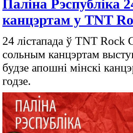
Паліна Рэспубліка 2
канцэртам у TNT Ro
24 лістапада ў TNT Rock C
сольным канцэртам выступ
будзе апошні мінскі канцэ
годзе.