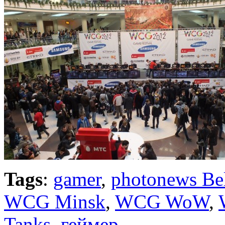
Tags
:
gamer
,
photonews Be
WCG Minsk
,
WCG WoW
,
Tanks
,
геймер