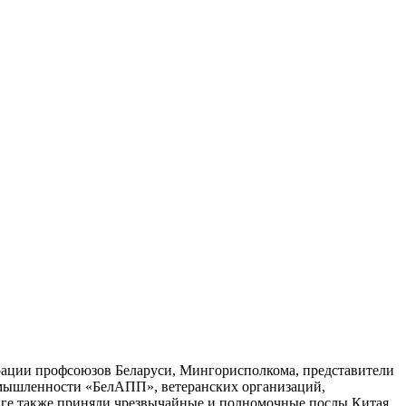
рации профсоюзов Беларуси, Мингорисполкома, представители
омышленности «БелАПП», ветеранских организаций,
нге также приняли чрезвычайные и полномочные послы Китая,