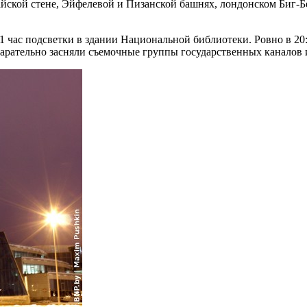
ской стене, Эйфелевой и Пизанской башнях, лондонском Биг-Бе
 1 час подсветки в здании Национальной библиотеки. Ровно в 2
арательно засняли съемочные группы государственных каналов