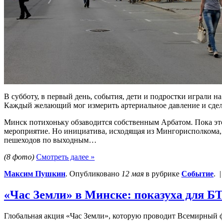
В субботу, в первый день, события, дети и подростки играли
Каждый желающий мог измерить артериальное давление и сдел
Минск потихоньку обзаводится собственным Арбатом. Пока это
мероприятие. Но инициатива, исходящая из Мингорисполкома, 
пешеходов по выходным…
(8 фото)
Смотреть далее »
Максим Пушкин
. Опубликовано
12 мая
в рубрике
Событие
. 
«Час Земли» в Минске: показуха для Б
Глобальная акция «Час Земли», которую проводит Всемирный фо