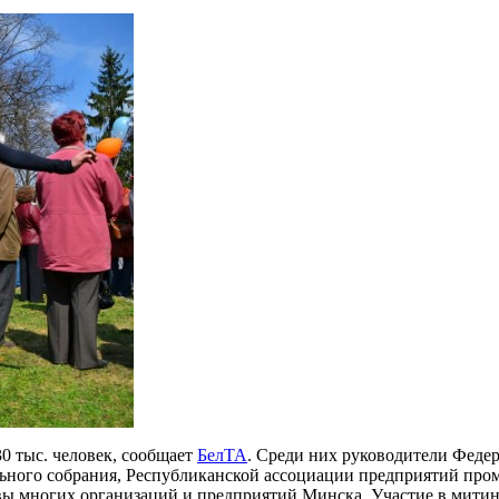
30 тыс. человек, сообщает
БелТА
. Среди них руководители Феде
льного собрания, Республиканской ассоциации предприятий пр
ивы многих организаций и предприятий Минска. Участие в мити