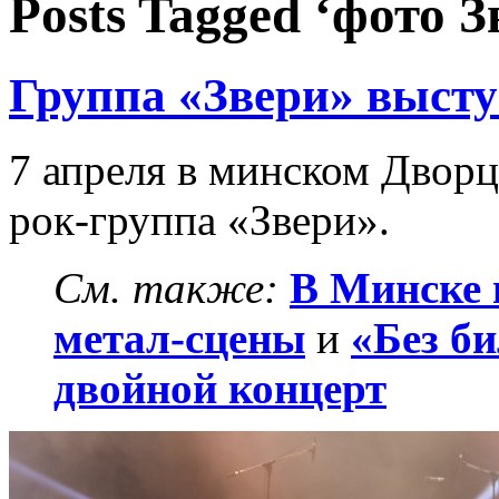
Posts Tagged ‘фото 
Группа «Звери» выст
7 апреля в минском Дворц
рок-группа «Звери».
См. также:
В Минске 
метал-сцены
и
«Без б
двойной концерт