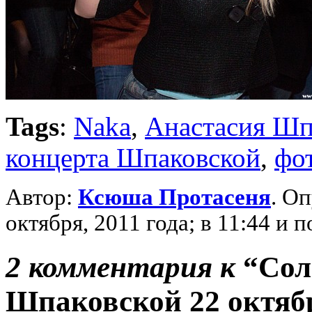
Tags
:
Naka
,
Анастасия Шп
концерта Шпаковской
,
фо
Автор:
Ксюша Протасеня
. О
октября, 2011 года; в 11:44 и
2 комментария к
“Сол
Шпаковской 22 октяб