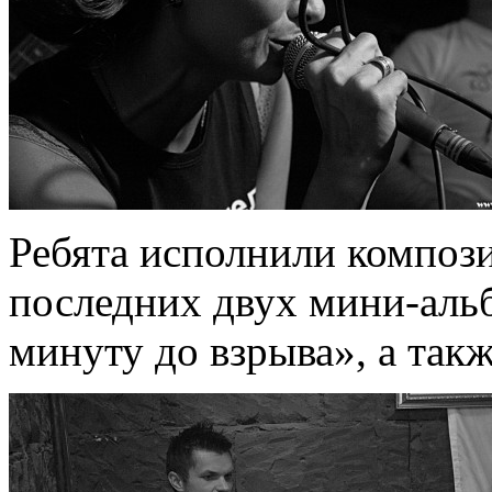
Ребята исполнили компози
последних двух мини-аль
минуту до взрыва», а так