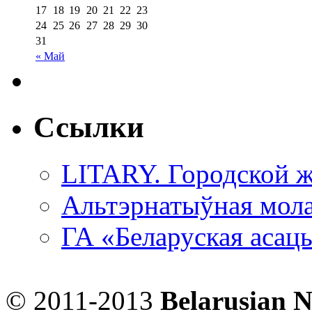
17
18
19
20
21
22
23
24
25
26
27
28
29
30
31
« Май
Ссылки
LITARY. Городской ж
Альтэрнатыўная мола
ГА «Беларуская асац
© 2011-2013
Belarusian 