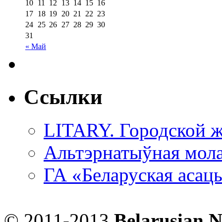
10
11
12
13
14
15
16
17
18
19
20
21
22
23
24
25
26
27
28
29
30
31
« Май
Ссылки
LITARY. Городской ж
Альтэрнатыўная мола
ГА «Беларуская асац
© 2011-2013
Belarusian 