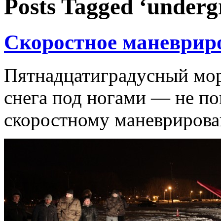
Posts Tagged ‘under
Скоростное маневриро
Пятнадцатиградусный мор
снега под ногами — не по
скоростному маневриров