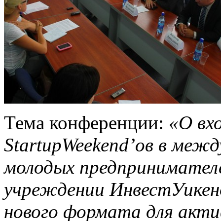
Тема конференции:
«О вх
StartupWeekend’ов в меж
молодых предпринимателе
учреждении ИнвестУикенд
нового формата для акти