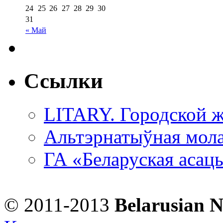
24
25
26
27
28
29
30
31
« Май
Ссылки
LITARY. Городской ж
Альтэрнатыўная мола
ГА «Беларуская асац
© 2011-2013
Belarusian 