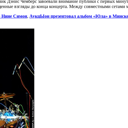
ник Дэнис Чемберс завоевали внимание публики с первых минут
щенные взгляды до конца концерта. Между совместными сетами 
о Нине Симон
,
АукцЫон презентовал альбом «Юла» в Минск