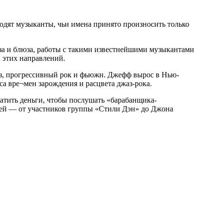
 входят музыканты, чьи имена принято произносить только
за и блюза, работы с такими известнейшими музыкантами
 этих направлений.
з, прогрессивный рок и фьюжн. Джефф вырос в Нью-
иса вре¬мен зарождения и расцвета джаз-рока.
платить деньги, чтобы послушать «барабанщика-
лей — от участников группы «Стили Дэн» до Джона