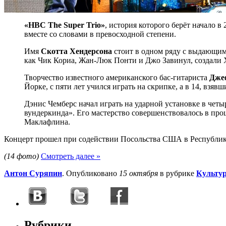
«HBC The Super Trio»
, история которого берёт начало в
вместе со словами в превосходной степени.
Имя
Скотта Хендерсона
стоит в одном ряду с выдающим
как Чик Кориа, Жан-Люк Понти и Джо Завинул, создали 
Творчество известного американского бас-гитариста
Дже
Йорке, с пяти лет учился играть на скрипке, а в 14, взя
Дэнис Чемберс начал играть на ударной установке в четы
вундеркинда». Его мастерство совершенствовалось в пр
Маклафлина.
Концерт прошел при содействии Посольства США в Республик
(14 фото)
Смотреть далее »
Антон Суряпин
. Опубликовано
15 октября
в рубрике
Культу
Рубрики