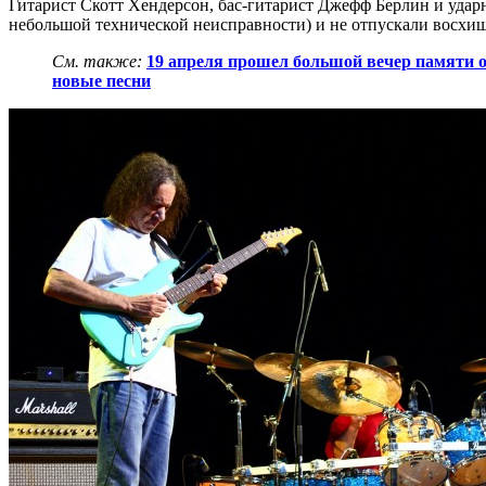
Гитарист Скотт Хендерсон, бас-гитарист Джефф Берлин и удар
небольшой технической неисправности) и не отпускали восхи
См. также:
19 апреля прошел большой вечер памяти 
новые песни