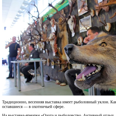
Традиционно, весенняя выставка имеет рыболовный уклон. Как
оставшиеся — в охотничьей сфере.
На выставке-ярмарке «Охота и рыболовство. Активный отдых. 