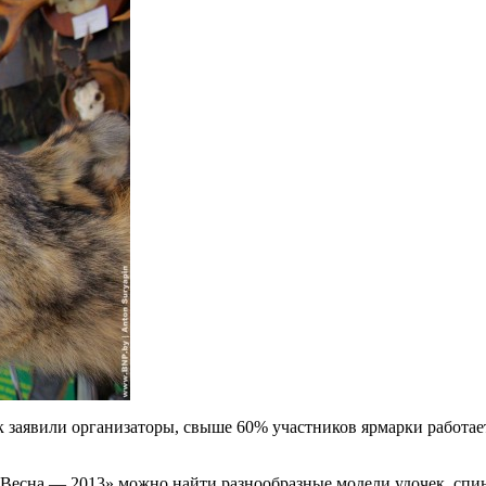
 заявили организаторы, свыше 60% участников ярмарки работает
Весна — 2013» можно найти разнообразные модели удочек, спини