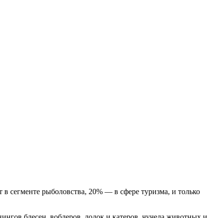
 в сегменте рыболовства, 20% — в сфере туризма, и только
нгов блесен, воблеров, лодок и катеров, чучела животных и