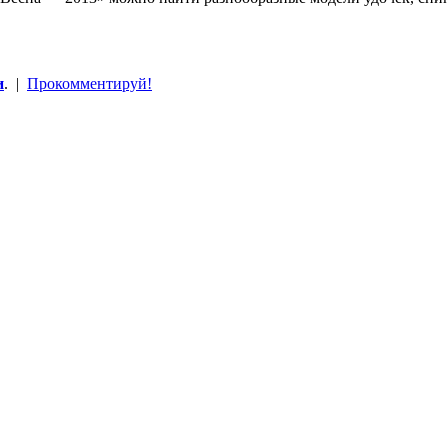
и
. |
Прокомментируй!