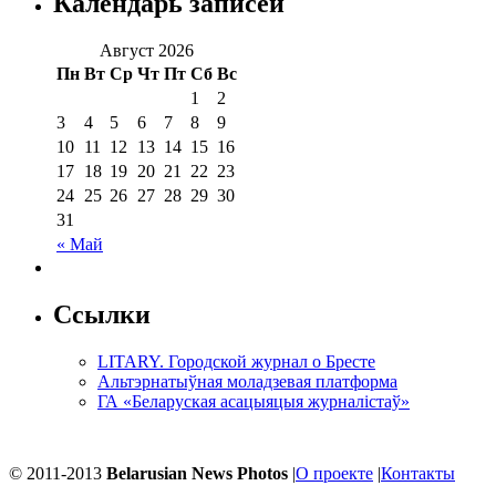
Календарь записей
Август 2026
Пн
Вт
Ср
Чт
Пт
Сб
Вс
1
2
3
4
5
6
7
8
9
10
11
12
13
14
15
16
17
18
19
20
21
22
23
24
25
26
27
28
29
30
31
« Май
Ссылки
LITARY. Городской журнал о Бресте
Альтэрнатыўная моладзевая платформа
ГА «Беларуская асацыяцыя журналістаў»
© 2011-2013
Belarusian News Photos
|
О проекте
|
Контакты