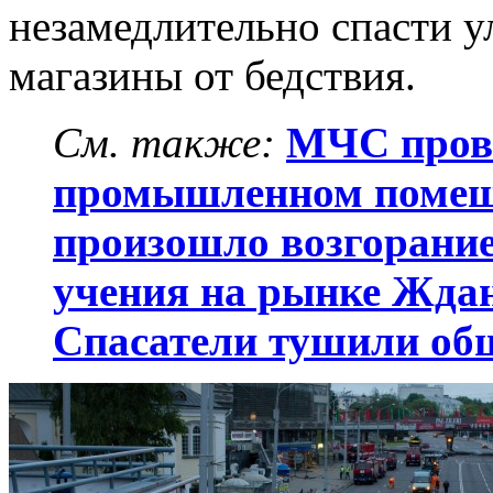
незамедлительно спасти 
магазины от бедствия.
См. также:
МЧС прове
промышленном помеще
произошло возгорани
учения на рынке Жда
Спасатели тушили об