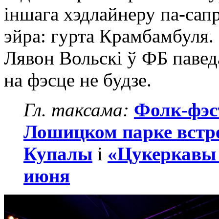
іншага хэдлайнеру па-сап
эйра: гурта Крамбамбуля.
Лявон Вольскі ў ФБ павед
на фэсце не будзе.
Гл. таксама:
Фолк-фэс
Лошицком парке встр
Купалы
і
«Цукеркавы 
июня