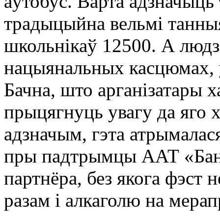
аўтобус. Варта адзначыць 
традыцыйна вельмі танныя
школьнікаў 12500. А людз
нацыянальных касцюмах, у
Бачна, што арганізатары х
прыцягнуць увагу да яго х
адзначым, гэта атрымала
пры падтрымцы ААТ «Бан
партнёра, без якога фэст 
разам і алкаголю на мерап