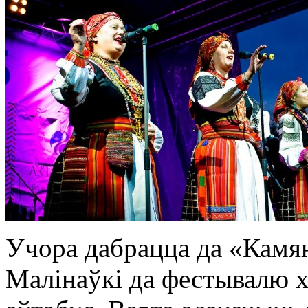
Учора дабрацца да «Камян
Малінаўкі да фестывалю 