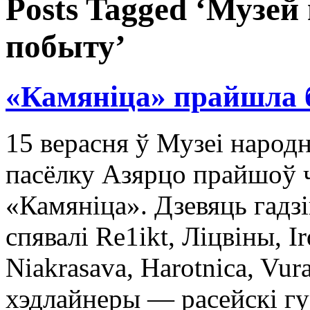
Posts Tagged ‘Музей
побыту’
«Камяніца» прайшла 
15 верасня ў Музеі народн
пасёлку Азярцо прайшоў 
«Камяніца». Дзевяць гадзі
спявалі Re1ikt, Ліцвіны, Ir
Niakrasava, Harotnica, Vura
хэдлайнеры — расейскі гу