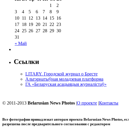
1
2
3
4
5
6
7
8
9
10
11
12
13
14
15
16
17
18
19
20
21
22
23
24
25
26
27
28
29
30
31
« Май
Ссылки
LITARY. Городской журнал о Бресте
Альтэрнатыўная моладзевая платформа
ГА «Беларуская асацыяцыя журналістаў»
© 2011-2013
Belarusian News Photos
|
О проекте
|
Контакты
Все фотографии принадлежат авторам проекта
Belarusian News Photos
, е
разрешена после предварительного согласования с редактором