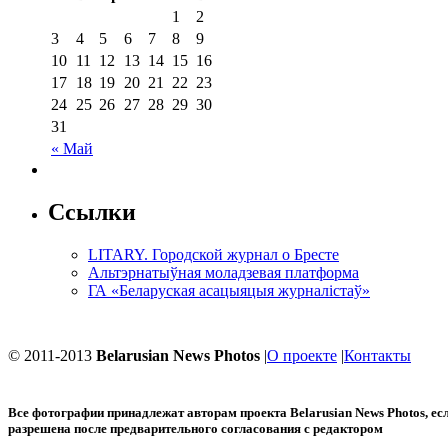
1
2
3
4
5
6
7
8
9
10
11
12
13
14
15
16
17
18
19
20
21
22
23
24
25
26
27
28
29
30
31
« Май
Ссылки
LITARY. Городской журнал о Бресте
Альтэрнатыўная моладзевая платформа
ГА «Беларуская асацыяцыя журналістаў»
© 2011-2013
Belarusian News Photos
|
О проекте
|
Контакты
Все фотографии принадлежат авторам проекта
Belarusian News Photos
, е
разрешена после предварительного согласования с редактором