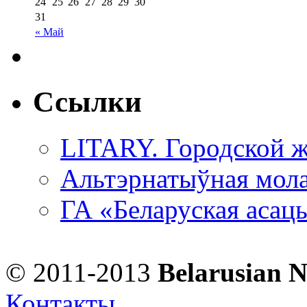
24
25
26
27
28
29
30
31
« Май
Ссылки
LITARY. Городской ж
Альтэрнатыўная мола
ГА «Беларуская асац
© 2011-2013
Belarusian 
Контакты