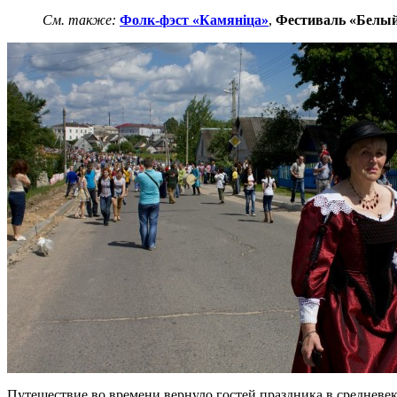
См. также:
Фолк-фэст «Камяніца»
,
Фестиваль «Белый
Путешествие во времени вернуло гостей праздника в средневе