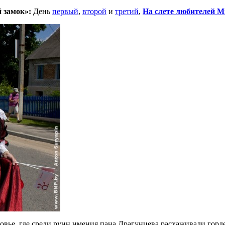
 замок»:
День
первый
,
второй
и
третий
,
На слете любителей M
ковье, где среди руин имения пана Драгунцева расхаживали горд