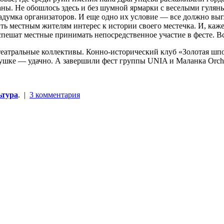
ны. Не обошлось здесь и без шумной ярмарки с веселыми гулянь
задумка организаторов. И еще одно их условие — все должно выгл
 местным жителям интерес к истории своего местечка. И, кажет
спешат местные принимать непосредственное участие в фесте. Все
театральные коллективы. Конно-исторический клуб «Золотая шпо
вушке — удачно. А завершили фест группы UNIA и Маланка Orches
ьтура
. |
3 комментария