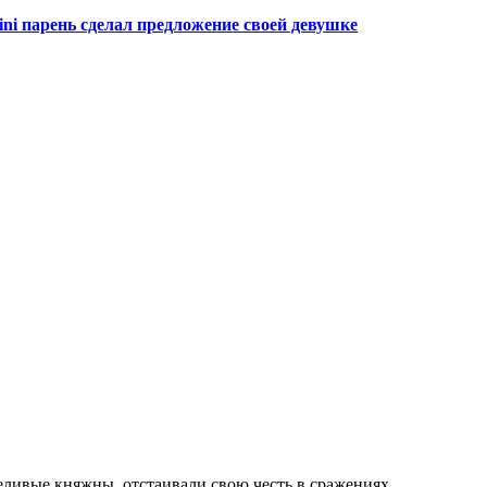
ini парень сделал предложение своей девушке
еливые княжны, отстаивали свою честь в сражениях