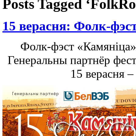
Posts Tagged ‘FolkRo
15 верасня: Фолк-фэс
Фолк-фэст «Камяніца» 
Генеральны партнёр фес
15 верасня –