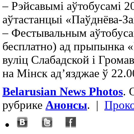
– Рэйсавымі аўтобусамі 20
аўтастанцыi «Паўднёва-За
– Фестывальным аўтобуса
бесплатно) ад прыпынка 
вуліц Слабадской і Громав
на Мінск ад’язджае ў 22.0
Belarusian News Photos
.
рубрике
Анонсы
. |
Прок