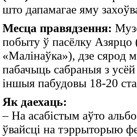
што дапамагае яму захоўв
Месца правядзення:
Музе
побыту ў пасёлку Азярцо 
«Малінаўка»), дзе сярод 
пабачыць сабраныя з усёй
іншыя пабудовы 18-20 ста
Як даехаць:
– На асабістым аўто альб
ўвайсці на тэррыторыю ф