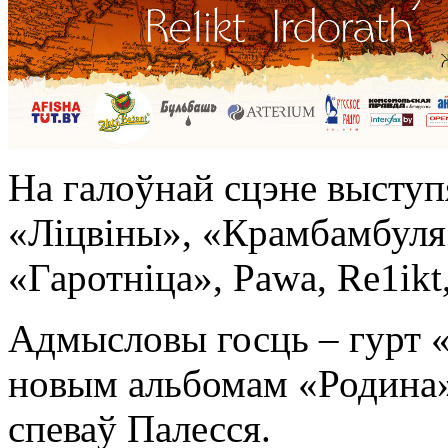
На галоўнай сцэне выступ
«Ліцвіны», «Крамбамбуля»
«Гаротніца», Pawa, Re1ikt, 
Адмысловы госць – гурт «І
новым альбомам «Родина»
спеваў Палесся.