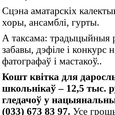
Сцэна аматарскіх калекты
хоры, ансамблі, гурты.
А таксама: традыцыйныя 
забавы, дэфіле і конкурс
фатографаў і мастакоў..
Кошт квітка для дарослы
школьнікаў – 12,5 тыс. р
гледачоў у нацыянальны
(033) 673 83 97.
Усе грошы