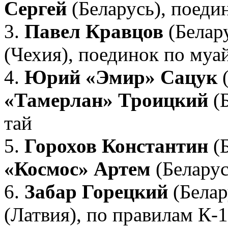
Сергей
(Беларусь), поеди
3.
Павел Кравцов
(Белар
(Чехия), поединок по муа
4.
Юрий «Эмир» Сацук
(
«Тамерлан» Троицкий
(Б
тай
5.
Горохов Константин
(Б
«Космос» Артем
(Беларус
6.
Забар Горецкий
(Белар
(Латвия), по правилам К-1