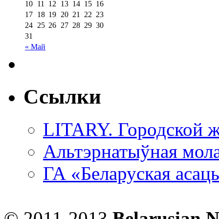
10
11
12
13
14
15
16
17
18
19
20
21
22
23
24
25
26
27
28
29
30
31
« Май
Ссылки
LITARY. Городской ж
Альтэрнатыўная мола
ГА «Беларуская асац
© 2011-2013
Belarusian 