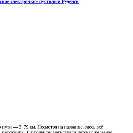
ские электрички» пустили в Руденск
 пути — 3, 79 км. Несмотря на название, здесь всё
, пассажиры. От большой магистрали детская железная