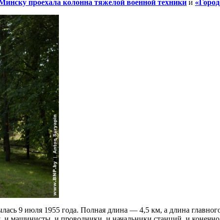
Минску проехала колонна тяжелой военной техники
и
«Город
лась 9 июля 1955 года. Полная длина — 4,5 км, а длина главного
я, и машинисты, и проводники, и начальники станций, и конечно