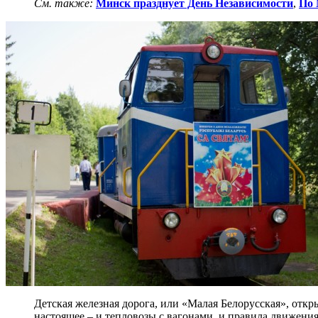
См. также:
Минск празднует День Независимости
,
По 
Детская железная дорога, или «Малая Белорусская», откры
настоящее – и тепловозы с вагонами, и правила движени