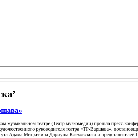
ска’
ршава»
ском музыкальном театре (Театр музкомедии) прошла пресс-конф
 художественного руководителя театра «ТР-Варшава», постанов
итута Адама Мицкевича Дариуша Клеховского и представителей 