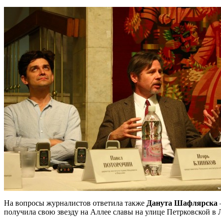
На вопросы журналистов ответила также
Данута Шафлярска
получила свою звезду на Аллее славы на улице Петрковской в Л