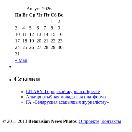
Август 2026
Пн
Вт
Ср
Чт
Пт
Сб
Вс
1
2
3
4
5
6
7
8
9
10
11
12
13
14
15
16
17
18
19
20
21
22
23
24
25
26
27
28
29
30
31
« Май
Ссылки
LITARY. Городской журнал о Бресте
Альтэрнатыўная моладзевая платформа
ГА «Беларуская асацыяцыя журналістаў»
© 2011-2013
Belarusian News Photos
|
О проекте
|
Контакты