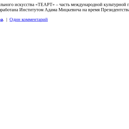
трального искусства «ТЕАРТ» – часть международной культ
отана Институтом Адама Мицкевича на время Президентства
ра
. |
Один комментарий