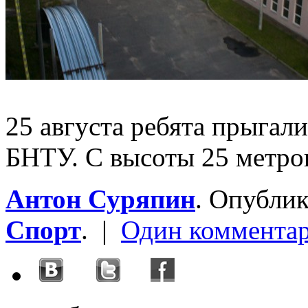
25 августа ребята прыгал
БНТУ. С высоты 25 метро
Антон Суряпин
. Опубли
Спорт
. |
Один коммента