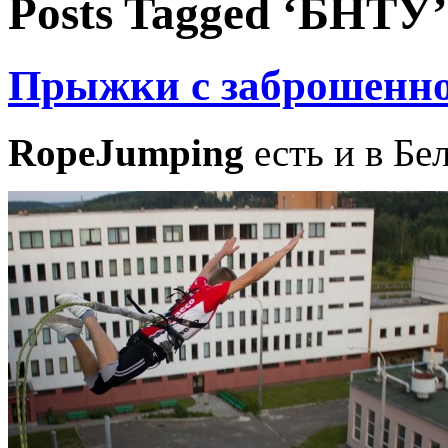
Posts Tagged ‘БНТУ’
Прыжки с заброшенн
RopeJumping
есть и в Бе