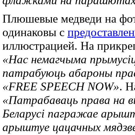
флажками на парашютах
Плюшевые медведи на фот
одинаковы с
предоставле
иллюстрацией. На прикре
«Нас немагчыма прымусі
патрабуюць абароны право
«FREE SPEECH NOW»
. 
«Патрабаваць права на вы
Беларусі пагражае арыш
арыштуе цацачных мядзвед