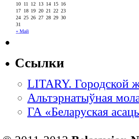
10
11
12
13
14
15
16
17
18
19
20
21
22
23
24
25
26
27
28
29
30
31
« Май
Ссылки
LITARY. Городской ж
Альтэрнатыўная мола
ГА «Беларуская асац