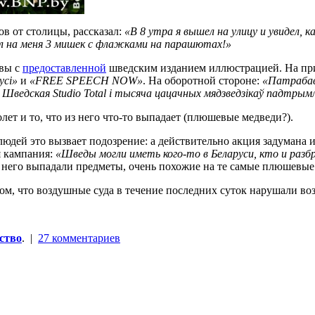
в от столицы, рассказал:
«В 8 утра я вышел на улицу и увидел, 
сил на меня 3 мишек с флажками на парашютах!»
овы с
предоставленной
шведским изданием иллюстрацией. На пр
усі»
и
«FREE SPEECH NOW»
. На оборотной стороне:
«Патрабава
дская Studio Total і тысяча цацачных мядзведзікаў падтрымлів
лет и то, что из него что-то выпадает (плюшевые медведи?).
 людей это вызвает подозрение: а действительно акция задумана
я кампания:
«Шведы могли иметь кого-то в Беларуси, кто и разб
 из него выпадали предметы, очень похожие на те самые плюшевы
ом, что воздушные суда в течение последних суток нарушали в
ство
. |
27 комментариев