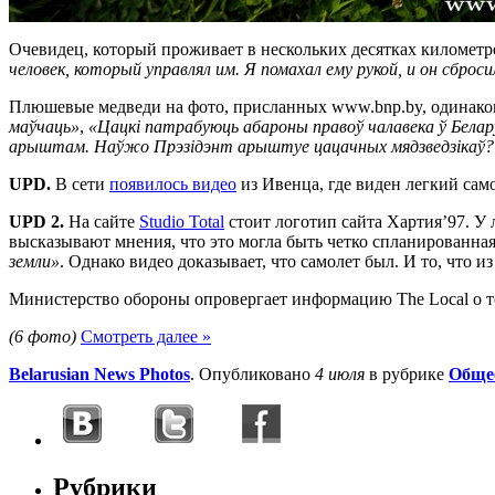
Очевидец, который проживает в нескольких десятках километро
человек, который управлял им. Я помахал ему рукой, и он сбро
Плюшевые медведи на фото, присланных www.bnp.by, одинак
маўчаць»
,
«Цацкі патрабуюць абароны правоў чалавека ў Белар
арыштам. Наўжо Прэзідэнт арыштуе цацачных мядзведзікаў? Шве
UPD.
В сети
появилось видео
из Ивенца, где виден легкий само
UPD 2.
На сайте
Studio Total
стоит логотип сайта Хартия’97. У
высказывают мнения, что это могла быть четко спланированна
земли»
. Однако видео доказывает, что самолет был. И то, что
Министерство обороны опровергает информацию The Local о т
(6 фото)
Смотреть далее »
Belarusian News Photos
. Опубликовано
4 июля
в рубрике
Обще
Рубрики