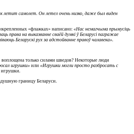
как летит самолет. Он летел очень низко, даже был виден
икрепленных «флажках» написано:
«Нас немагчыма прымусіць
ць права на выказванне сваёй думкі ў Беларусі пагражае
аюць Беларускі рух за адстойванне правоў чалавека».
 и воплощена только силами шведов? Некоторые люди
росал игрушки»
или
«Игрушки могли просто разбросать с
е игрушки.
оздушную границу Беларуси.